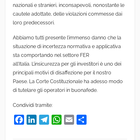
nazionali e stranieri, inconsapevoli, nonostante le
cautele adottate, delle violazioni commesse dai
loro predecessori.
Abbiamo tutti presente l’immenso danno che la
situazione di incertezza normativa e applicativa
sta comportando nel settore FER
all’Italia. L’insicurezza per gli investitori è uno dei
principali motivi di disaffezione per il nostro
Paese. La Corte Costituzionale ha adesso modo
di tutelare gli operatori in buonafede.
Condividi tramite:
F
Li
T
W
E
C
a
n
el
h
m
o
c
k
e
at
ai
n