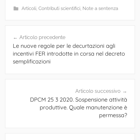
e
e
gr
s
l
di
Articoli
,
Contributi scientifici
,
Note a sentenza
b
dI
a
A
vi
o
n
m
p
di
Navigazione
o
p
Articolo precedente
articoli
Le nuove regole per le decurtazioni agli
k
incentivi FER introdotte in corsa nel decreto
semplificazioni
Articolo successivo
DPCM 25 3 2020. Sospensione attività
produttive. Quale manutenzione è
permessa?