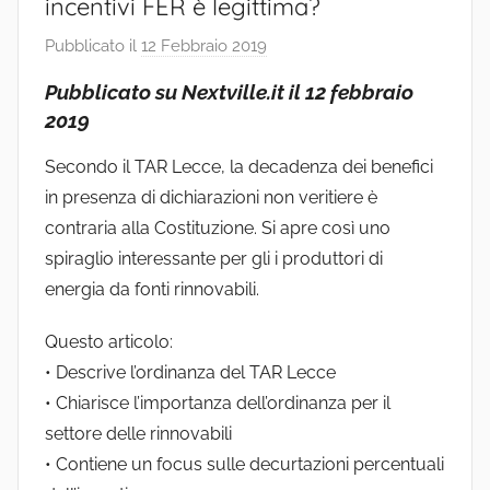
incentivi FER è legittima?
Pubblicato il
12 Febbraio 2019
d
i
Pubblicato su Nextville.it il 12 febbraio
S
2019
t
u
Secondo il TAR Lecce, la decadenza dei benefici
d
in presenza di dichiarazioni non veritiere è
i
contraria alla Costituzione. Si apre così uno
o
spiraglio interessante per gli i produttori di
energia da fonti rinnovabili.
Questo articolo:
• Descrive l’ordinanza del TAR Lecce
• Chiarisce l’importanza dell’ordinanza per il
settore delle rinnovabili
• Contiene un focus sulle decurtazioni percentuali