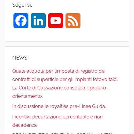
Segui su
F
L
Y
F
a
i
o
e
c
n
u
e
NEWS
e
k
T
d
Quale aliquota per l’imposta di registro dei
contratti di superficie per gli impianti fotovoltaici.
b
e
u
La Corte di Cassazione consolida il proprio
o
d
b
orientamento.
In discussione le royalties pre-Linee Guida.
o
I
e
Incentivi: decurtazione percentuale e non
decadenza
k
n
C