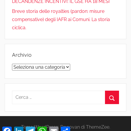
DECANDENZE INCENTIVI: IL GSE HA 18 MESI
h
Breve storia delle royalties (pardon: misure
compensative) degli IAFR ai Comuni. La storia
a
ciclica.
n
n
Archivio
e
Archivio
l
Ricerca
per:
Cerca
Tema WordPress: Donovan di ThemeZee.
Facebook
LinkedIn
Telegram
WhatsApp
Email
Condividi