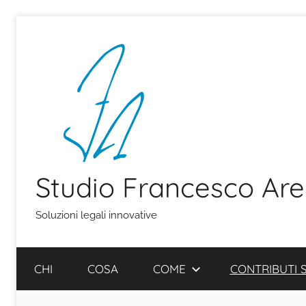
Salta
al
contenuto
Studio Francesco Ar
Soluzioni legali innovative
CHI
COSA
COME
CONTRIBUTI S