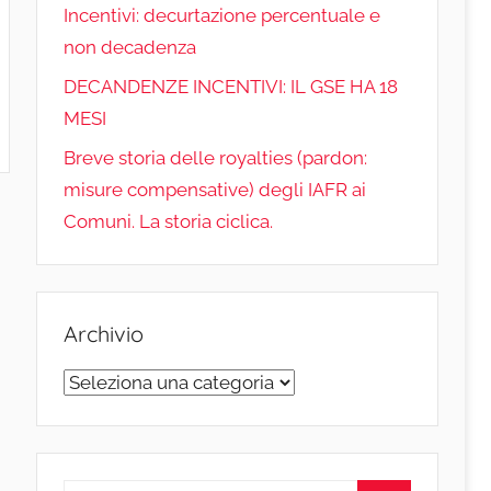
Incentivi: decurtazione percentuale e
non decadenza
h
DECANDENZE INCENTIVI: IL GSE HA 18
a
MESI
Breve storia delle royalties (pardon:
n
misure compensative) degli IAFR ai
n
Comuni. La storia ciclica.
e
l
Archivio
Archivio