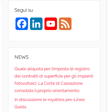
Segui su
F
L
Y
F
a
i
o
e
c
n
u
e
NEWS
e
k
T
d
Quale aliquota per l’imposta di registro
b
e
u
dei contratti di superficie per gli impianti
fotovoltaici. La Corte di Cassazione
o
d
b
consolida il proprio orientamento.
o
I
e
In discussione le royalties pre-Linee
Guida.
k
n
C