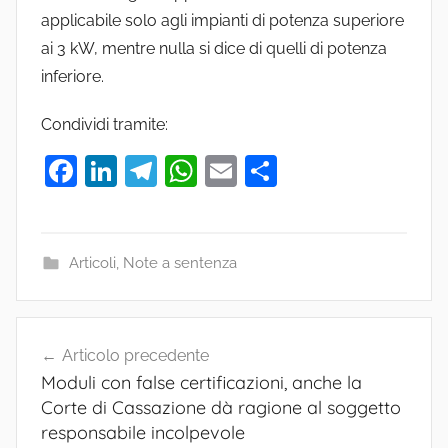
applicabile solo agli impianti di potenza superiore
ai 3 kW, mentre nulla si dice di quelli di potenza
inferiore.
Condividi tramite:
F
Li
T
W
E
C
a
n
el
h
m
o
c
k
e
at
ai
n
e
e
gr
s
l
di
Articoli
,
Note a sentenza
b
dI
a
A
vi
C
o
n
m
p
di
Navigazione
o
o
p
Articolo precedente
articoli
r
Moduli con false certificazioni, anche la
k
t
Corte di Cassazione dà ragione al soggetto
e
responsabile incolpevole
d