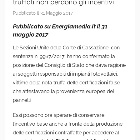
truffati non perdono gli incentivi
Pubblicato il
31 Maggio 2017
d
i
Pubblicato su Energiamedia.it il 31
S
maggio 2017
t
u
Le Sezioni Unite della Corte di Cassazione, con
d
sentenza n. 9967/2017, hanno confermato la
i
posizione del Consiglio di Stato che dava ragione
o
ai soggetti responsabili di impianti fotovoltaici,
vittime della nota truffa delle certificazioni false
che attestavano la provenienza europea dei
pannelli.
Essi possono ora sperare di conservare
l’incentivo base anche a fronte della produzione
delle certificazioni contraffatte per accedere al