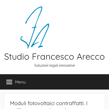
Salta
al
contenuto
Studio Francesco Arecco
Soluzioni legali innovative
Menu
Moduli fotovoltaici contraffatti. I