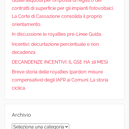
Quale aliquota per l’imposta di registro dei
o
contratti di superficie per gli impianti fotovoltaici.
b
e
u
l
La Corte di Cassazione consolida il proprio
t
o
d
b
orientamento.
a
In discussione le royalties pre-Linee Guida.
i
o
I
e
c
Incentivi: decurtazione percentuale e non
i
decadenza
k
n
C
,
DECANDENZE INCENTIVI: IL GSE HA 18 MESI
f
h
Breve storia delle royalties (pardon: misure
o
t
compensative) degli IAFR ai Comuni. La storia
a
o
ciclica.
v
n
o
l
n
Archivio
t
e
a
Archivio