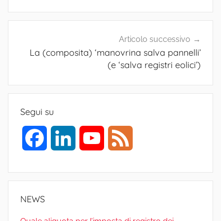
i
C
a
Articolo successivo
s
La (composita) ‘manovrina salva pannelli’
s
(e ‘salva registri eolici’)
a
z
i
Segui su
o
n
F
L
Y
F
e
,
a
i
o
e
f
o
c
n
u
e
t
NEWS
o
e
k
T
d
v