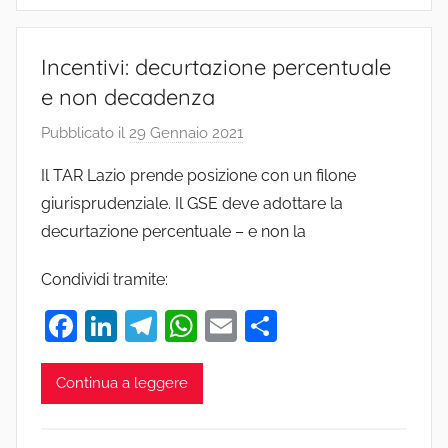
Incentivi: decurtazione percentuale
e non decadenza
Pubblicato il
29 Gennaio 2021
d
i
Il TAR Lazio prende posizione con un filone
S
giurisprudenziale. Il GSE deve adottare la
t
decurtazione percentuale – e non la
u
d
Condividi tramite:
i
o
F
Li
T
W
E
C
a
n
el
h
m
o
c
k
e
at
ai
n
Continua a leggere
e
e
gr
s
l
di