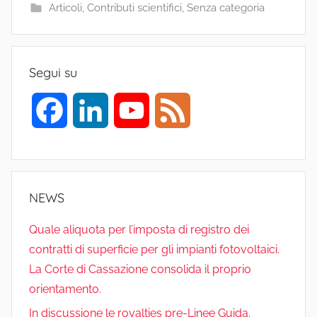
b
dI
a
A
vi
Articoli
,
Contributi scientifici
,
Senza categoria
o
n
m
p
di
o
p
k
Segui su
F
L
Y
F
a
i
o
e
c
n
u
e
NEWS
e
k
T
d
Quale aliquota per l’imposta di registro dei
contratti di superficie per gli impianti fotovoltaici.
b
e
u
La Corte di Cassazione consolida il proprio
o
d
b
orientamento.
In discussione le royalties pre-Linee Guida.