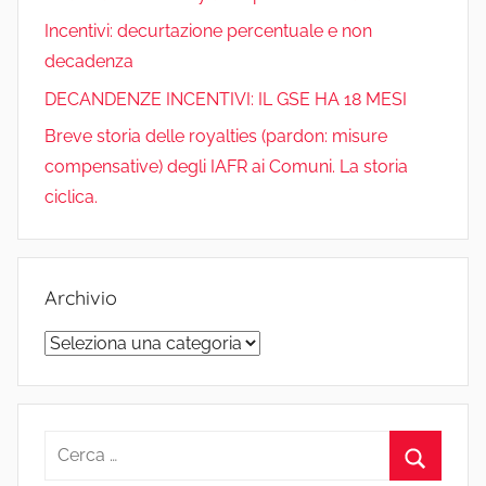
o
I
e
Incentivi: decurtazione percentuale e non
decadenza
k
n
C
DECANDENZE INCENTIVI: IL GSE HA 18 MESI
h
Breve storia delle royalties (pardon: misure
compensative) degli IAFR ai Comuni. La storia
a
ciclica.
n
n
Archivio
e
Archivio
l
Ricerca
per: